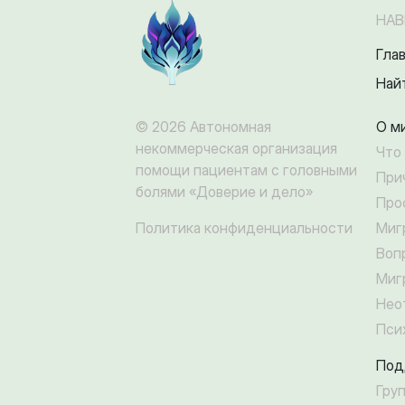
НАВ
Гла
Най
О м
© 2026 Автономная
некоммерческая организация
Что
помощи пациентам с головными
При
болями «Доверие и дело»
Про
Миг
Политика конфиденциальности
Воп
Миг
Нео
Пси
Под
Гру