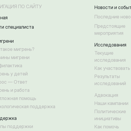
ИГАЦИЯ ПО САЙТУ
Новости и собы
Последние ново
вная
Предстоящие
ти специалиста
мероприятия
игрени
Исследования
 такое мигрень?
Текущие
чины мигрени
исследования
филактика
Как участвовать
рень у детей
Результаты
рос — Ответ
исследований
рень и работа
Адвокация
тложная помощь
Наши кампании
хологическая поддержка
Политические
держка
инициативы
ппы поддержки
Как помочь