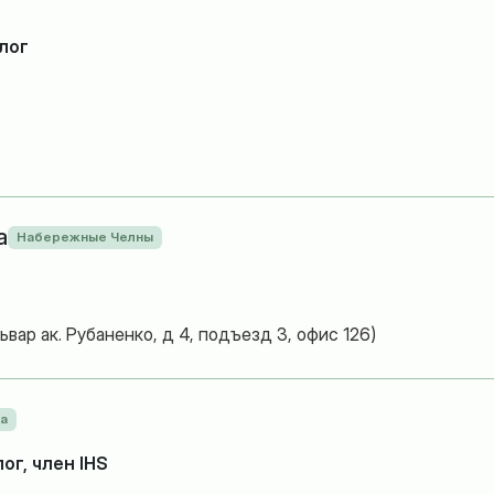
лог
а
Набережные Челны
вар ак. Рубаненко, д 4, подъезд 3, офис 126)
а
г, член IHS