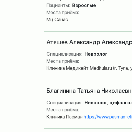
Пациенты:
Взрослые
Места приёма:
Мц Санас
Атяшев Александр Александ
Специализация:
Невролог
Места приёма:
Клиника Медикейт Meditula.ru (г. Тула, у
Благинина Татьяна Николаевн
Специализация:
Невролог, цефалго
Места приёма:
Клиника Пасман
https://www.pasman-clin