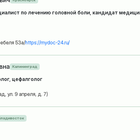
вич
циалист по лечению головной боли, кандидат медици
Бебеля 53а/
https://mydoc-24.ru/
вна
Калининград
олог, цефалголог
, ул. 9 апреля, д. 7)
Владивосток