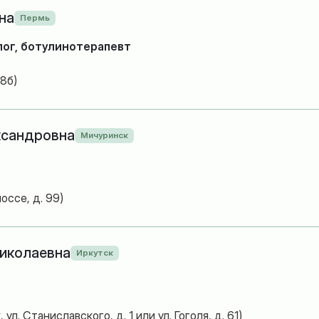
на
Пермь
лог, ботулинотерапевт
78б)
ксандровна
Мичуринск
оссе, д. 99)
иколаевна
Иркутск
л. Станиславского, д. 1 или ул. Гоголя, д. 61)