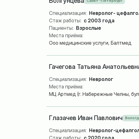
Волгунцева
Санкт -Петербург
Специализация:
Невролог- цефалго
Стаж работы:
с 2003 года
Пациенты:
Взрослые
Места приёма:
Ооо медицинские услуги, Балтмед
Гачегова Татьяна Анатольевн
Специализация:
Невролог
Места приёма:
МЦ Артмед (г. Набережные Челны, буль
Глазачев Иван Павлович
Вологд
Специализация:
Невролог-цефалголо
Стаж работы:
с 2020 года