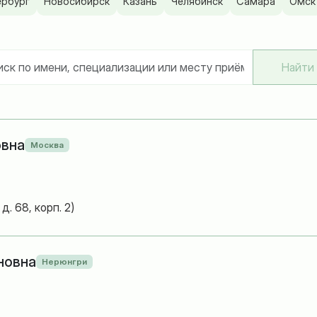
ербург
Новосибирск
Казань
Челябинск
Самара
Омск
Найти
овна
Москва
. 68, корп. 2)
новна
Нерюнгри