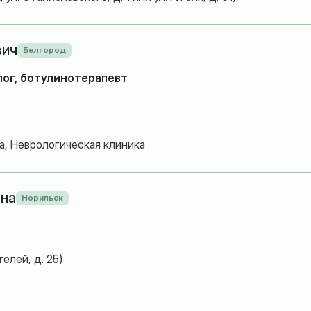
вич
Белгород
лог, ботулинотерапевт
а, Неврологическая клиника
вна
Норильск
елей, д. 25)